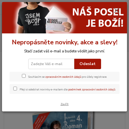
0
ks
CZK
za
0,00 Kč
Menu
Nepropásněte novinky, akce a slevy!
Hledat
Stačí zadat váš e-mail a budete vědět jako první.
Úvod
KAMELOT
CD, DVD a BD
Roman Horký: Kytarová dílna –
DVD 4
Odeslat
Roman Horký: Kytarová dílna –
Souhlasím se
zpracováním osobních údajů
pro účely registrace.
DVD 4
Přeji si odebírat novinky e-mailem dle
podmínek zpracování osobních údajů
.
Zavřít