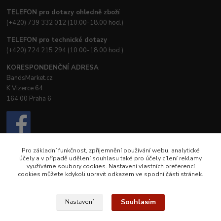
TELEFON pro dotazy ohledně zboží
(+420) 739 332 012 (10.00-18.00 hod.)
TELEFON pro technické dotazy
(+420) 724 215 294 (10.00-18.00 hod.)
KORESPONDENČNÍ ADRESA
BandsMarket.cz
K Vizerce 64
164 00 Praha 6
Pro základní funkčnost, zpříjemnění používání webu, analytické
účely a v případě udělení souhlasu také pro účely cílení reklamy
využíváme soubory cookies. Nastavení vlastních preferencí
cookies můžete kdykoli upravit odkazem ve spodní části stránek.
© Creative Booster, s.r.o.
© Petra Nostra
Souhlasím
Nastavení