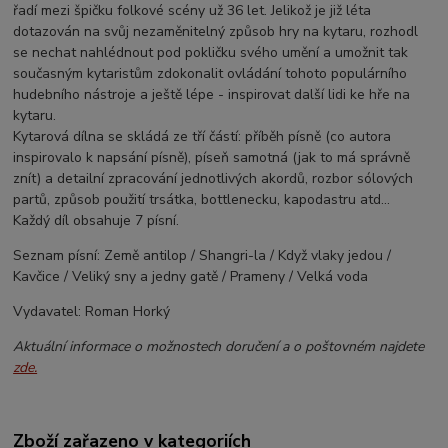
řadí mezi špičku folkové scény už 36 let. Jelikož je již léta
dotazován na svůj nezaměnitelný způsob hry na kytaru, rozhodl
se nechat nahlédnout pod pokličku svého umění a umožnit tak
současným kytaristům zdokonalit ovládání tohoto populárního
hudebního nástroje a ještě lépe - inspirovat další lidi ke hře na
kytaru.
Kytarová dílna se skládá ze tří částí: příběh písně (co autora
inspirovalo k napsání písně), píseň samotná (jak to má správně
znít) a detailní zpracování jednotlivých akordů, rozbor sólových
partů, způsob použití trsátka, bottlenecku, kapodastru atd...
Každý díl obsahuje 7 písní.
Seznam písní: Země antilop / Shangri-la / Když vlaky jedou /
Kavčice / Veliký sny a jedny gatě / Prameny / Velká voda
Vydavatel: Roman Horký
Aktuální informace o možnostech doručení a o poštovném najdete
zde.
Zboží zařazeno v kategoriích