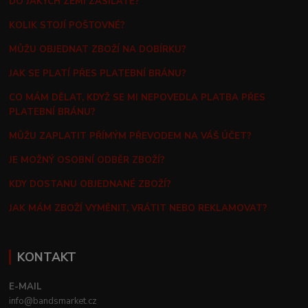
DO JAKÝCH ZEMÍ ZASÍLÁTE?
KOLIK STOJÍ POŠTOVNÉ?
MŮŽU OBJEDNAT ZBOŽÍ NA DOBÍRKU?
JAK SE PLATÍ PŘES PLATEBNÍ BRÁNU?
CO MÁM DĚLAT, KDYŽ SE MI NEPOVEDLA PLATBA PŘES
PLATEBNÍ BRÁNU?
MŮŽU ZAPLATIT PŘÍMÝM PŘEVODEM NA VÁŠ ÚČET?
JE MOŽNÝ OSOBNÍ ODBĚR ZBOŽÍ?
KDY DOSTANU OBJEDNANÉ ZBOŽÍ?
JAK MÁM ZBOŽÍ VYMĚNIT, VRÁTIT NEBO REKLAMOVAT?
KONTAKT
E-MAIL
info@bandsmarket.cz