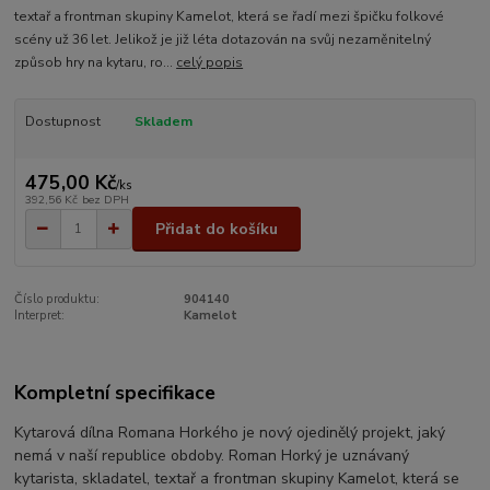
textař a frontman skupiny Kamelot, která se řadí mezi špičku folkové
scény už 36 let. Jelikož je již léta dotazován na svůj nezaměnitelný
způsob hry na kytaru, ro...
celý popis
Dostupnost
Skladem
475,00 Kč
/
ks
392,56 Kč
bez DPH
Přidat do košíku
Číslo produktu:
904140
Interpret:
Kamelot
Kompletní specifikace
Kytarová dílna Romana Horkého je nový ojedinělý projekt, jaký
nemá v naší republice obdoby. Roman Horký je uznávaný
kytarista, skladatel, textař a frontman skupiny Kamelot, která se