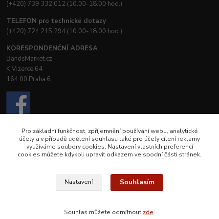
(+420) 739 332 012 (10.00-18.00 hod.)
TELEFON pro technické dotazy
(+420) 724 215 294 (10.00-18.00 hod.)
KORESPONDENČNÍ ADRESA
BandsMarket.cz
K Vizerce 64
164 00 Praha 6
Pro základní funkčnost, zpříjemnění používání webu, analytické
účely a v případě udělení souhlasu také pro účely cílení reklamy
využíváme soubory cookies. Nastavení vlastních preferencí
cookies můžete kdykoli upravit odkazem ve spodní části stránek.
© Creative Booster, s.r.o.
© Petra Nostra
Souhlasím
Nastavení
Souhlas můžete odmítnout
zde
.