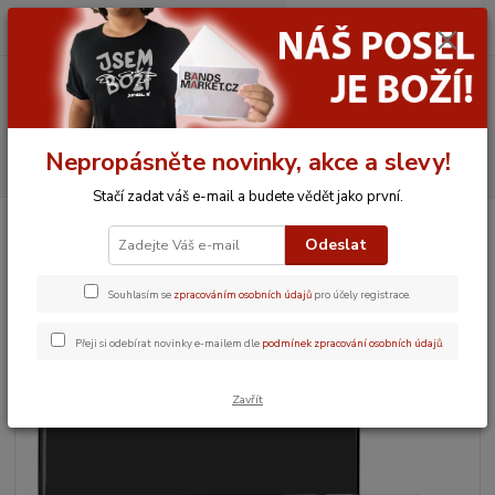
0
ks
CZK
za
0,00 Kč
Menu
Nepropásněte novinky, akce a slevy!
Hledat
Stačí zadat váš e-mail a budete vědět jako první.
Úvod
JAMARON
Drobnosti a nezbytnosti
Magnetka Jamaron
Odeslat
Magnetka Jamaron
Souhlasím se
zpracováním osobních údajů
pro účely registrace.
Přeji si odebírat novinky e-mailem dle
podmínek zpracování osobních údajů
.
Zavřít