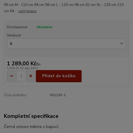
56 cm M - 110 cm 94 cm 58 cm L - 120 cm 98 cm 62 cm XL - 130 cm 110
cm 64 ...
celý popis
Dostupnost
Skladem
Velikost
1 289,00 Kč
/
ks
1 065,29 Kč
bez DPH
Přidat do košíku
Číslo produktu:
001235-1
Kompletní specifikace
Černá unisex mikina s kapucí.