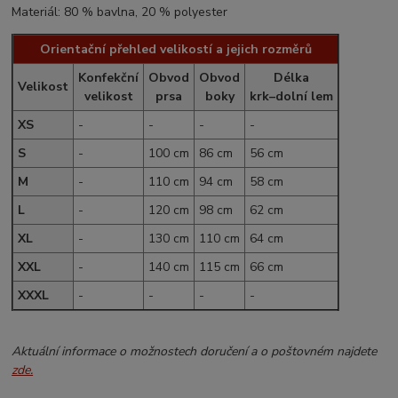
Materiál: 80 % bavlna, 20 % polyester
Orientační přehled velikostí a jejich rozměrů
Konfekční
Obvod
Obvod
Délka
Velikost
velikost
prsa
boky
krk–dolní lem
XS
-
-
-
-
S
-
100 cm
86 cm
56 cm
M
-
110 cm
94 cm
58 cm
L
-
120 cm
98 cm
62 cm
XL
-
130 cm
110 cm
64 cm
XXL
-
140 cm
115 cm
66 cm
XXXL
-
-
-
-
Aktuální informace o možnostech doručení a o poštovném najdete
zde.