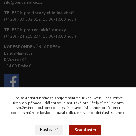
info@bandsmarket.cz
TELEFON pro dotazy ohledně zboží
(+420) 739 332 012 (10.00-18.00 hod.)
TELEFON pro technické dotazy
(+420) 724 215 294 (10.00-18.00 hod.)
KORESPONDENČNÍ ADRESA
BandsMarket.cz
K Vizerce 64
164 00 Praha 6
Pro základní funkčnost, zpříjemnění používání webu, analytické
účely a v případě udělení souhlasu také pro účely cílení reklamy
využíváme soubory cookies. Nastavení vlastních preferencí
cookies můžete kdykoli upravit odkazem ve spodní části stránek.
© Creative Booster, s.r.o.
© Petra Nostra
Souhlasím
Nastavení