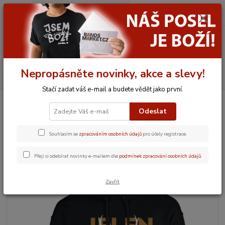
0
ks
CZK
za
0,00 Kč
Menu
Nepropásněte novinky, akce a slevy!
Hledat
Stačí zadat váš e-mail a budete vědět jako první.
Úvod
JELEN
Oblečení a jiný textil
Mikina unisex Jelen Backdrop
Odeslat
Mikina unisex Jelen Backdrop
Souhlasím se
zpracováním osobních údajů
pro účely registrace.
Novinka
TOP produkt
Přeji si odebírat novinky e-mailem dle
podmínek zpracování osobních údajů
.
Zavřít