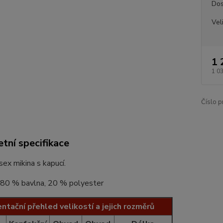
Dos
Vel
1 
1 0
Číslo p
tní specifikace
sex mikina s kapucí.
: 80 % bavlna, 20 % polyester
entační přehled velikostí a jejich rozměrů