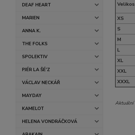
Velikos
DEAF HEART
MARIEN
XS
S
ANNA K.
M
THE FOLKS
L
SPOLEKTIV
XL
PJÉR LA ŠÉ’Z
XXL
XXXL
VÁCLAV NECKÁŘ
MAYDAY
Aktuální
KAMELOT
HELENA VONDRÁČKOVÁ
ARAKAIN