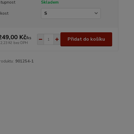
tupnost
Skladem
ikost
249,00 Kč
/
ks
Přidat do košíku
32,23 Kč
bez DPH
roduktu:
901254-1