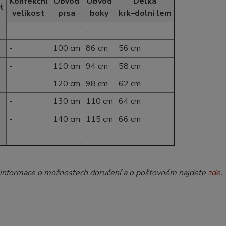
Konfekční
Obvod
Obvod
Délka
t
velikost
prsa
boky
krk–dolní lem
-
-
-
-
-
100 cm
86 cm
56 cm
-
110 cm
94 cm
58 cm
-
120 cm
98 cm
62 cm
-
130 cm
110 cm
64 cm
-
140 cm
115 cm
66 cm
-
-
-
-
 informace o možnostech doručení a o poštovném najdete
zde.