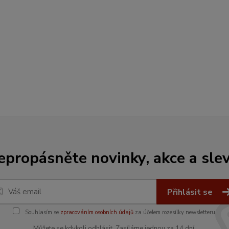
epropásněte novinky, akce a slev
Přihlásit se
Souhlasím se
zpracováním osobních údajů
za účelem rozesílky newsletteru.
Můžete se kdykoli odhlásit. Zasíláme jednou za 14 dní.