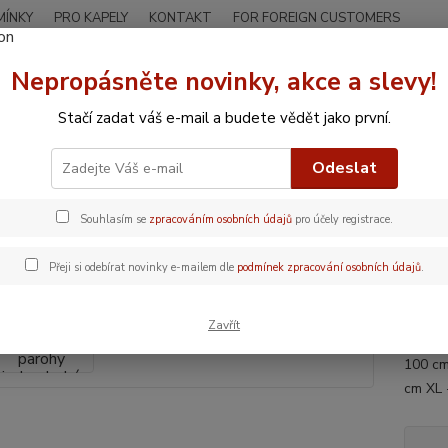
MÍNKY
PRO KAPELY
KONTAKT
FOR FOREIGN CUSTOMERS
Nepropásněte novinky, akce a slevy!
Hledat
Stačí zadat váš e-mail a budete vědět jako první.
ELEN
Oblečení a jiný textil
Mikina unisex Jelení parohy jednoduché
Odeslat
na unisex Jelení parohy jednodu
Souhlasím se
zpracováním osobních údajů
pro účely registrace.
Jele
Přeji si odebírat novinky e-mailem dle
podmínek zpracování osobních údajů
.
Černá 
Orienta
Zavřít
veliko
100 cm
cm XL 