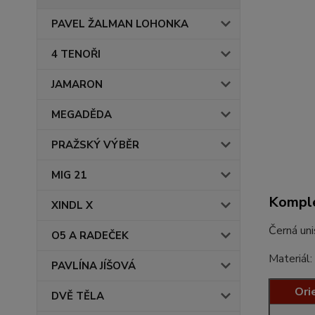
PAVEL ŽALMAN LOHONKA
4 TENOŘI
JAMARON
MEGADĚDA
PRAŽSKÝ VÝBĚR
MIG 21
Komple
XINDL X
Černá uni
O5 A RADEČEK
Materiál
PAVLÍNA JÍŠOVÁ
Ori
DVĚ TĚLA