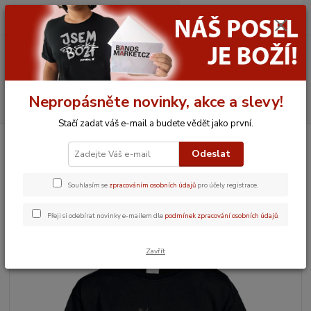
0
ks
CZK
za
0,00 Kč
Menu
Nepropásněte novinky, akce a slevy!
Hledat
Stačí zadat váš e-mail a budete vědět jako první.
Úvod
JELEN
Oblečení a jiný textil
Triko dětské Jelen Jsem z toho jelen
Odeslat
Triko dětské Jelen Jsem z toho
jelen
Souhlasím se
zpracováním osobních údajů
pro účely registrace.
Přeji si odebírat novinky e-mailem dle
podmínek zpracování osobních údajů
.
Novinka
TOP produkt
Zavřít