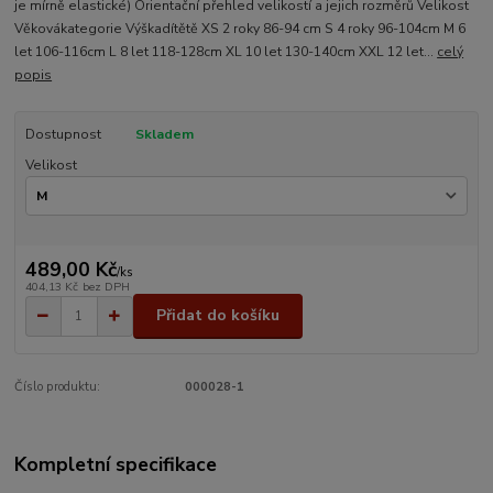
je mírně elastické) Orientační přehled velikostí a jejich rozměrů Velikost
Věkovákategorie Výškadítětě XS 2 roky 86-94 cm S 4 roky 96-104cm M 6
let 106-116cm L 8 let 118-128cm XL 10 let 130-140cm XXL 12 let...
celý
popis
Dostupnost
Skladem
Velikost
489,00 Kč
/
ks
404,13 Kč
bez DPH
Přidat do košíku
Číslo produktu:
000028-1
Kompletní specifikace