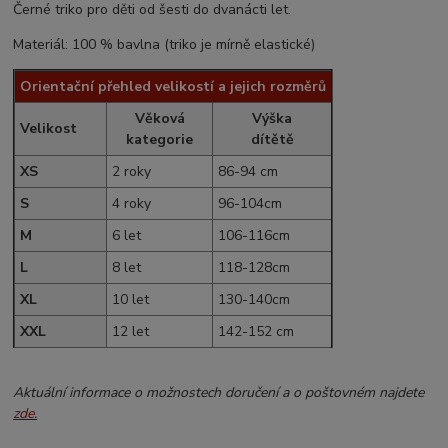
Černé triko pro děti od šesti do dvanácti let.
Materiál: 100 % bavlna (triko je mírně elastické)
Orientační přehled velikostí a jejich rozměrů
Věková
Výška
Velikost
kategorie
dítětě
XS
2 roky
86-94 cm
S
4 roky
96-104cm
M
6 let
106-116cm
L
8 let
118-128cm
XL
10 let
130-140cm
XXL
12 let
142-152 cm
Aktuální informace o možnostech doručení a o poštovném najdete
zde.