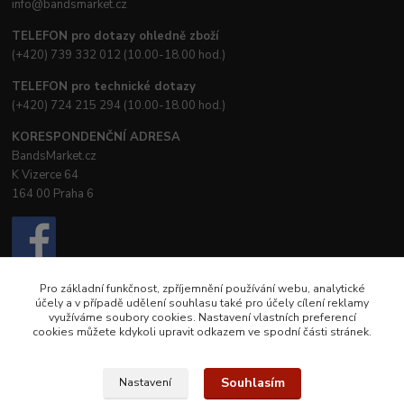
info@bandsmarket.cz
TELEFON pro dotazy ohledně zboží
(+420) 739 332 012 (10.00-18.00 hod.)
TELEFON pro technické dotazy
(+420) 724 215 294 (10.00-18.00 hod.)
KORESPONDENČNÍ ADRESA
BandsMarket.cz
K Vizerce 64
164 00 Praha 6
Pro základní funkčnost, zpříjemnění používání webu, analytické
účely a v případě udělení souhlasu také pro účely cílení reklamy
využíváme soubory cookies. Nastavení vlastních preferencí
cookies můžete kdykoli upravit odkazem ve spodní části stránek.
© Creative Booster, s.r.o.
© Petra Nostra
Souhlasím
Nastavení